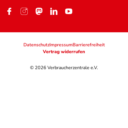
Datenschutz
Impressum
Barrierefreiheit
Vertrag widerrufen
© 2026
Verbraucherzentrale e.V.
@
@