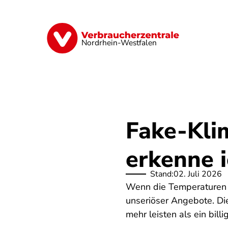
Direkt
zum
Inhalt
Finanzen
Digitales
Lebensmittel
Nordrhein-Westfalen
Fake-Kli
erkenne 
Stand:
02. Juli 2026
Wenn die Temperaturen s
unseriöser Angebote. Di
mehr leisten als ein bill