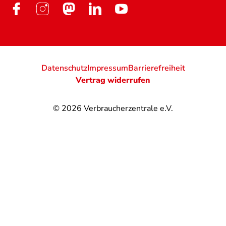
Datenschutz
Impressum
Barrierefreiheit
Vertrag widerrufen
© 2026
Verbraucherzentrale e.V.
@
@