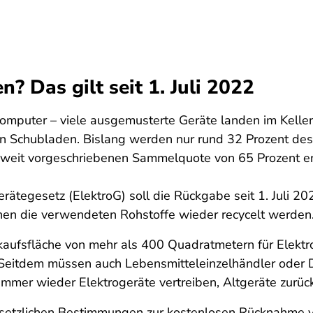
 Das gilt seit 1. Juli 2022
 Computer – viele ausgemusterte Geräte landen im Keller
in Schubladen. Bislang werden nur rund 32 Prozent de
-weit vorgeschriebenen Sammelquote von 65 Prozent en
rätegesetz (ElektroG) soll die Rückgabe seit 1. Juli 2
en die verwendeten Rohstoffe wieder recycelt werden
erkaufsfläche von mehr als 400 Quadratmetern für Elekt
. Seitdem müssen auch Lebensmitteleinzelhändler oder D
immer wieder Elektrogeräte vertreiben, Altgeräte zurü
setzlichen Bestimmungen zur kostenlosen Rücknahme vo