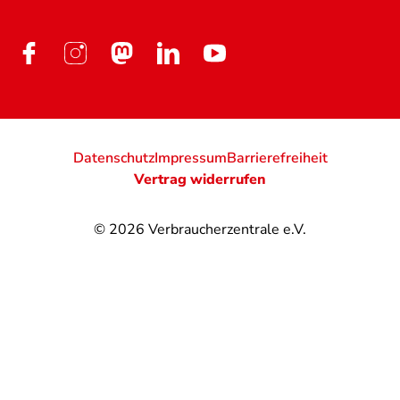
Datenschutz
Impressum
Barrierefreiheit
Vertrag widerrufen
© 2026
Verbraucherzentrale e.V.
@
@