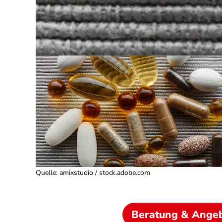
Quelle
:
amixstudio / stock.adobe.com
Beratung & Ange