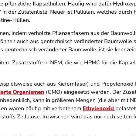
kte pflanzliche Kapselhüllen. Häufig wird dafür Hydro
e" in der Zutatenliste. Neuer ist Pullulan, welches dur
atine-Hüllen.
en, indem verholzte Pflanzenfasern aus der Baumwol
 können auch aus gentechnisch veränderter Baumwolle 
s gentechnisch veränderter Baumwolle, ist sie kennzeic
itere Zusatzstoffe in NEM, die wie HPMC für die Kapselh
eispielsweise auch aus Kiefernfaser) und Propylenoxid 
derte Organismen
(GMO) eingesetzt werden. Der Zusatzs
s unbedenklich, kann in größeren Mengen (die aber mit N
en waren häufig mit verbotenem
Ethylenoxid
belastet
toffs Zellulose. Inzwischen wird das nur noch selten f