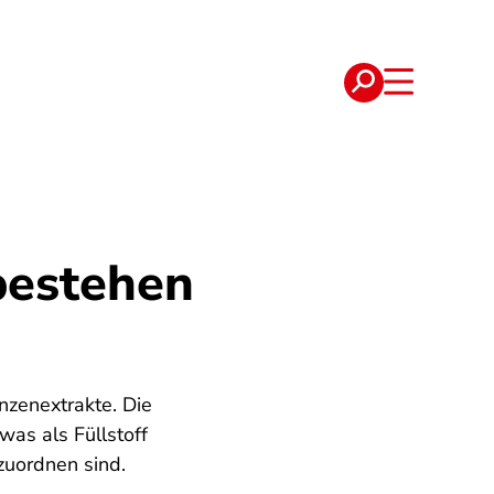
e
Verträge
bestehen
nzenextrakte. Die
was als Füllstoff
zuordnen sind.