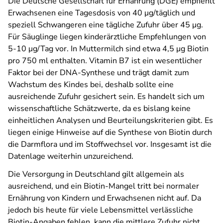
Die Deutsche Gesellschaft für Ernährung (DGE) empfiehlt
Erwachsenen eine Tagesdosis von 40 μg/täglich und
speziell Schwangeren eine tägliche Zufuhr über 45 μg.
Für Säuglinge liegen kinderärztliche Empfehlungen von
5-10 μg/Tag vor. In Muttermilch sind etwa 4,5 μg Biotin
pro 750 ml enthalten. Vitamin B7 ist ein wesentlicher
Faktor bei der DNA-Synthese und trägt damit zum
Wachstum des Kindes bei, deshalb sollte eine
ausreichende Zufuhr gesichert sein. Es handelt sich um
wissenschaftliche Schätzwerte, da es bislang keine
einheitlichen Analysen und Beurteilungskriterien gibt. Es
liegen einige Hinweise auf die Synthese von Biotin durch
die Darmflora und im Stoffwechsel vor. Insgesamt ist die
Datenlage weiterhin unzureichend.
Die Versorgung in Deutschland gilt allgemein als
ausreichend, und ein Biotin-Mangel tritt bei normaler
Ernährung von Kindern und Erwachsenen nicht auf. Da
jedoch bis heute für viele Lebensmittel verlässliche
Biotin-Angaben fehlen, kann die mittlere Zufuhr nicht