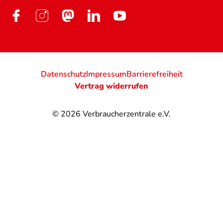
Datenschutz
Impressum
Barrierefreiheit
Vertrag widerrufen
© 2026
Verbraucherzentrale e.V.
@
@