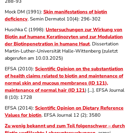
288-93
Mock DM (1991):
Skin manifestations of biotin
deficiency
. Semin Dermatol 10(4): 296-302
Huschka C (1998):
Untersuchungen zur Wirkung von
Biotin auf humane Keratinozyten und zur Modulation
der Biotinpenetration in humane Haut
. Dissertation
Martin-Luther-Universität Halle-Wittenberg (zuletzt
abgerufen am 10.03.2025)
EFSA (2010):
Scientific Opinion on the substantiation
of health claims related to biotin and maintenance of
normal skin and mucous membranes (ID 121),
maintenance of normal hair (ID 121
) […]. EFSA Journal
8 (10): 1728
EFSA (2014):
Scientific Opinion on Dietary Reference
Values for biotin
. EFSA Journal 12 (2); 3580
Zu wenig bekannt und zum Teil folgenschwer – durch