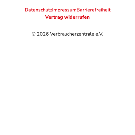
Datenschutz
Impressum
Barrierefreiheit
Vertrag widerrufen
© 2026
Verbraucherzentrale e.V.
@
@