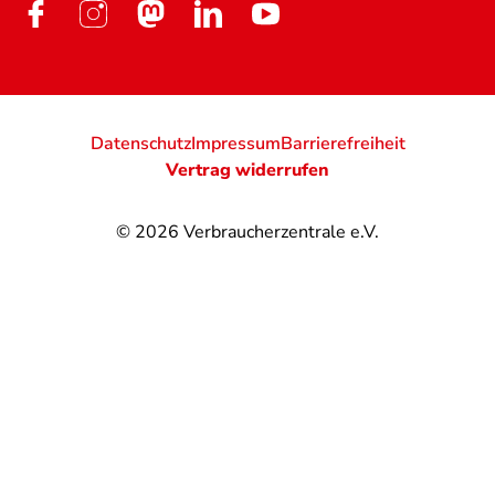
Datenschutz
Impressum
Barrierefreiheit
Vertrag widerrufen
© 2026
Verbraucherzentrale e.V.
@
@