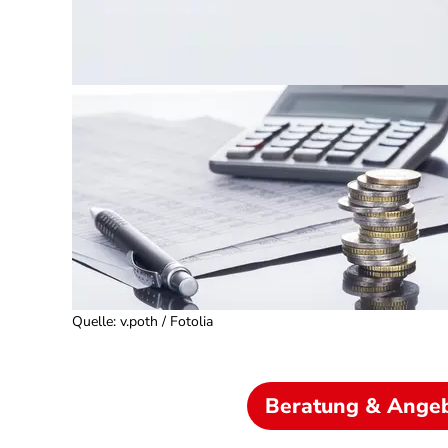
Quelle
:
v.poth / Fotolia
Beratung & Ange