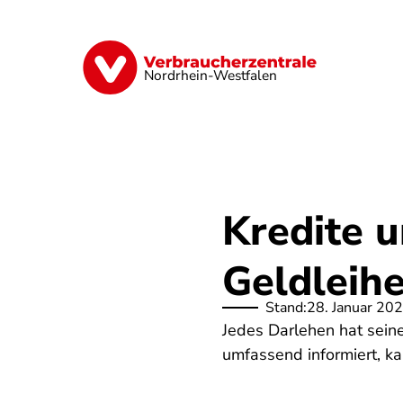
Direkt
zum
Inhalt
Finanzen
Digitales
Lebensmittel
Nordrhein-Westfalen
Kredite 
Geldleihe
Stand:
28. Januar 20
Jedes Darlehen hat seinen
umfassend informiert, ka