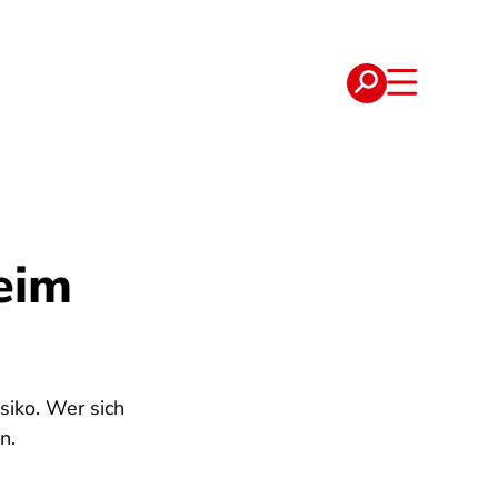
e
Verträge
eim
isiko. Wer sich
n.