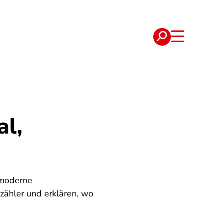
e
Verträge
al,
d moderne
zähler und erklären, wo