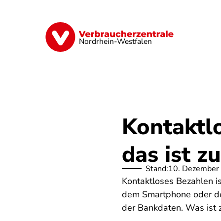
Direkt
zum
Inhalt
Finanzen
Digitales
Lebensmittel
Nordrhein-Westfalen
Kontaktlo
das ist z
Stand:
10. Dezember
Kontaktloses Bezahlen is
dem Smartphone oder der 
der Bankdaten. Was ist z