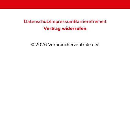
Datenschutz
Impressum
Barrierefreiheit
Vertrag widerrufen
© 2026
Verbraucherzentrale e.V.
@
@