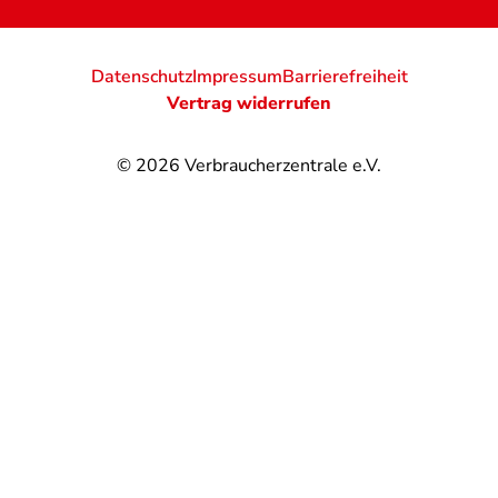
Datenschutz
Impressum
Barrierefreiheit
Vertrag widerrufen
© 2026
Verbraucherzentrale e.V.
@
@