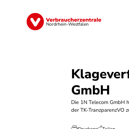
Direkt
zum
Inhalt
Finanzen
Digitales
Lebensmittel
Nordrhein-Westfalen
Klagever
GmbH
Die 1N Telecom GmbH ha
der TK-TranzparenzVO zu