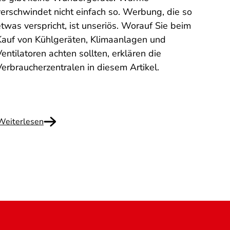
Sie h
verschwindet nicht einfach so. Werbung, die so
Fitno
twas verspricht, ist unseriös. Worauf Sie beim
erhal
Kauf von Kühlgeräten, Klimaanlagen und
haben
entilatoren achten sollten, erklären die
diese
Verbraucherzentralen in diesem Artikel.
Hongk
was Si
Weiterlesen
Weite