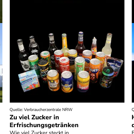
Quelle
:
Verbraucherzentrale NRW
Q
Zu viel Zucker in
Erfrischungsgetränken
Wie viel Zucker steckt in