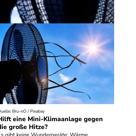
uelle
:
Bru-nO / Pixabay
Quelle
:
Hilft eine Mini-Klimaanlage gegen
Rech
die große Hitze?
Fitn
Bong
Es gibt keine Wundergeräte: Wärme