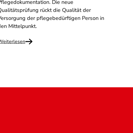
Pflegedokumentation. Die neue
nicht
ualitätsprüfung rückt die Qualität der
anges
Versorgung der pflegebedürftigen Person in
den Mittelpunkt.
Weiterlesen
Weite