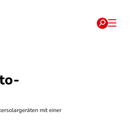
e
Verträge
to-
kersolargeräten mit einer