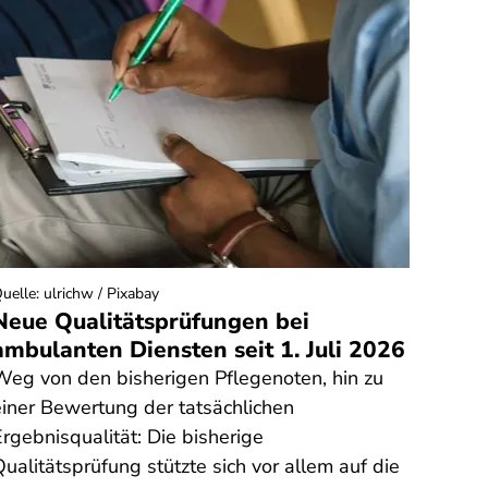
uelle
:
ulrichw / Pixabay
Quelle
:
Neue Qualitätsprüfungen bei
Zu v
ambulanten Diensten seit 1. Juli 2026
Erfr
Weg von den bisherigen Pflegenoten, hin zu
Wie vi
einer Bewertung der tatsächlichen
Erfri
rgebnisqualität: Die bisherige
Verbr
ualitätsprüfung stützte sich vor allem auf die
Nährw