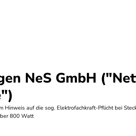
Umwelt
Gesundheit
Energie
Reis
gen NeS GmbH ("Net
")
m Hinweis auf die sog. Elektrofachkraft-Pflicht bei Stec
über 800 Watt