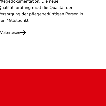
Pflegedokumentation. Die neue
nicht
ualitätsprüfung rückt die Qualität der
anges
Versorgung der pflegebedürftigen Person in
den Mittelpunkt.
Weiterlesen
Weite