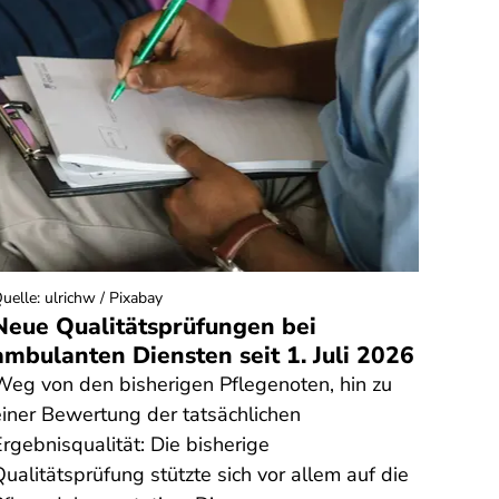
uelle
:
ulrichw / Pixabay
Quelle
:
Neue Qualitätsprüfungen bei
Zu v
ambulanten Diensten seit 1. Juli 2026
Erfr
Weg von den bisherigen Pflegenoten, hin zu
Wie vi
einer Bewertung der tatsächlichen
Erfri
rgebnisqualität: Die bisherige
Verbr
ualitätsprüfung stützte sich vor allem auf die
Nährw