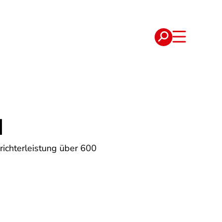
e
Verträge
H
richterleistung über 600