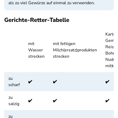
als zu viel Gewürze auf einmal zu verwenden.
Gerichte-Retter-Tabelle
Kartoff
Gemüs
mit
mit fettigen
Reis, 
Wasser
Milch(ersatz)produkten
Bohne
strecken
strecken
Nudel
mitko
zu
✔️
✔️
✔️
scharf
zu
✔️
✔️
✔️
salzig
zu