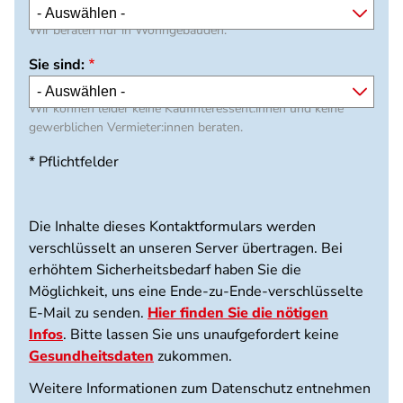
Beratungsobjekt
Wir beraten nur in Wohngebäuden.
Sie sind:
Sie
sind:
Wir können leider keine Kaufinteressent:innen und keine
gewerblichen Vermieter:innen beraten.
* Pflichtfelder
Die Inhalte dieses Kontaktformulars werden
verschlüsselt an unseren Server übertragen. Bei
erhöhtem Sicherheitsbedarf haben Sie die
Möglichkeit, uns eine Ende-zu-Ende-verschlüsselte
E-Mail zu senden.
Hier finden Sie die nötigen
Infos
. Bitte lassen Sie uns unaufgefordert keine
Gesundheitsdaten
zukommen.
Weitere Informationen zum Datenschutz entnehmen