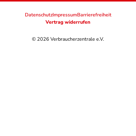
Datenschutz
Impressum
Barrierefreiheit
Vertrag widerrufen
© 2026
Verbraucherzentrale e.V.
@
@