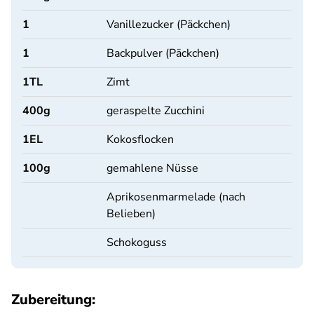
1
Vanillezucker (Päckchen)
1
Backpulver (Päckchen)
1
TL
Zimt
400
g
geraspelte Zucchini
1
EL
Kokosflocken
100
g
gemahlene Nüsse
Aprikosenmarmelade (nach
Belieben)
Schokoguss
Zubereitung: