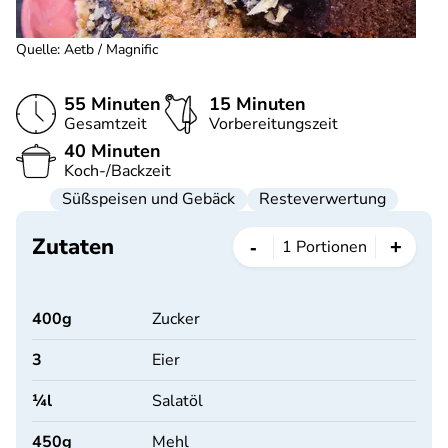
Quelle
:
Aetb / Magnific
55 Minuten
15 Minuten
Gesamtzeit
Vorbereitungszeit
40 Minuten
Koch-/Backzeit
Süßspeisen und Gebäck
Resteverwertung
Zutaten
-
+
1
Portionen
400
g
Zucker
3
Eier
¼
l
Salatöl
450
g
Mehl