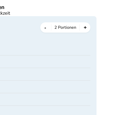
en
kzeit
-
+
2
Portionen