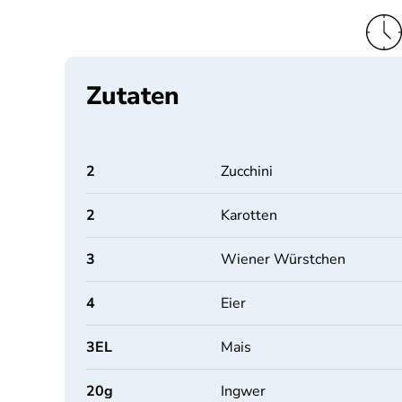
Zutaten
2
Zucchini
2
Karotten
3
Wiener Würstchen
4
Eier
3
EL
Mais
20
g
Ingwer