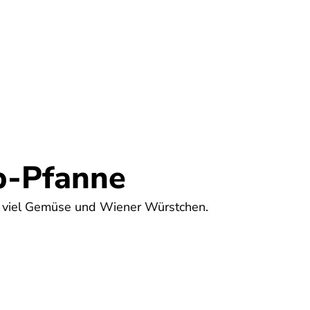
Umwelt
Gesundheit
Energie
Reis
b-Pfanne
t viel Gemüse und Wiener Würstchen.