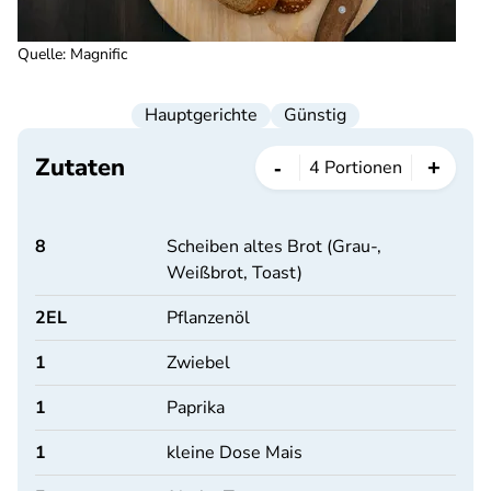
Quelle
:
Magnific
Hauptgerichte
Günstig
Zutaten
-
+
4
Portionen
8
Scheiben altes Brot (Grau-,
Weißbrot, Toast)
2
EL
Pflanzenöl
1
Zwiebel
1
Paprika
1
kleine Dose Mais