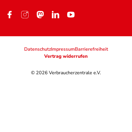
Datenschutz
Impressum
Barrierefreiheit
Vertrag widerrufen
© 2026
Verbraucherzentrale e.V.
@
@