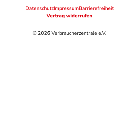
Datenschutz
Impressum
Barrierefreiheit
Vertrag widerrufen
© 2026
Verbraucherzentrale e.V.
@
@