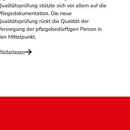
ualitätsprüfung stützte sich vor allem auf die
Nährw
Pflegedokumentation. Die neue
nicht
ualitätsprüfung rückt die Qualität der
anges
Versorgung der pflegebedürftigen Person in
den Mittelpunkt.
Weiterlesen
Weite