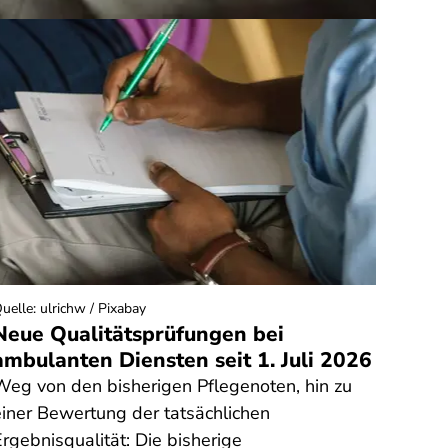
uelle
:
ulrichw / Pixabay
Quelle
:
Neue Qualitätsprüfungen bei
Zu v
ambulanten Diensten seit 1. Juli 2026
Erfr
Weg von den bisherigen Pflegenoten, hin zu
Wie vi
einer Bewertung der tatsächlichen
Erfri
rgebnisqualität: Die bisherige
Verbr