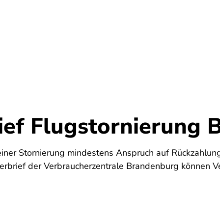
Umwelt
Gesundheit
Energie
Reis
ief Flugstornierung 
iner Stornierung mindestens Anspruch auf Rückzahlun
rbrief der Verbraucherzentrale Brandenburg können Ve