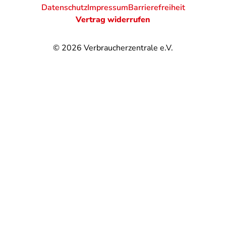
Datenschutz
Impressum
Barrierefreiheit
Vertrag widerrufen
© 2026
Verbraucherzentrale e.V.
@
@