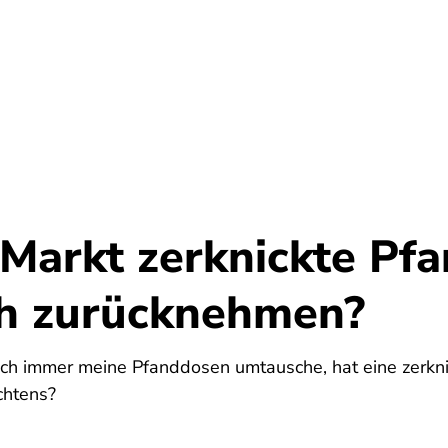
Umwelt
Gesundheit
Energie
Reis
 Markt zerknickte Pf
ch zurücknehmen?
ich immer meine Pfanddosen umtausche, hat eine zerkni
chtens?