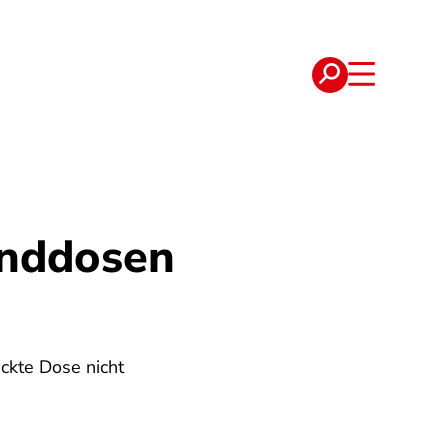
e
Verträge
anddosen
ckte Dose nicht