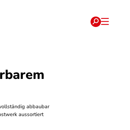
e
Verträge
erbarem
vollständig abbaubar
ostwerk aussortiert