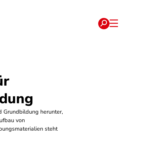
e
Verträge
ür
ldung
d Grundbildung herunter,
ufbau von
bungsmaterialien steht