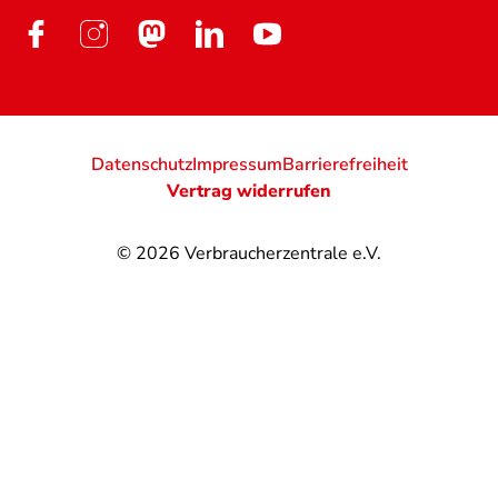
Datenschutz
Impressum
Barrierefreiheit
Vertrag widerrufen
© 2026
Verbraucherzentrale e.V.
@
@