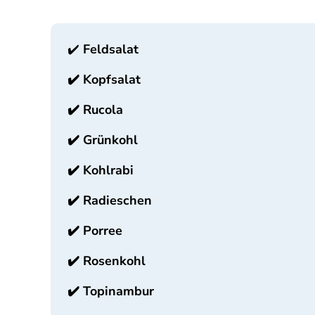
✔️
Feldsalat
✔️
Kopfsalat
✔️
Rucola
✔️
Grünkohl
✔️
Kohlrabi
✔️
Radieschen
✔️
Porree
✔️
Rosenkohl
✔️
Topinambur