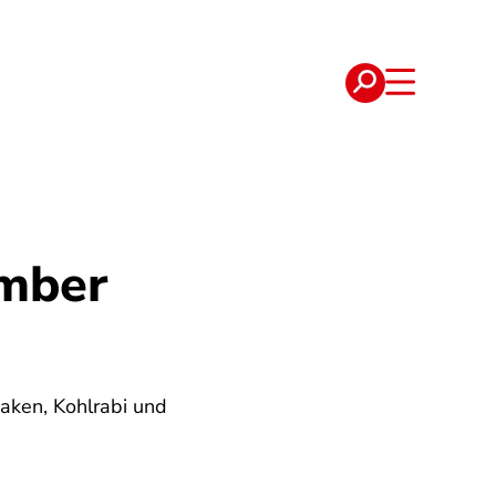
e
Verträge
mber
aken, Kohlrabi und