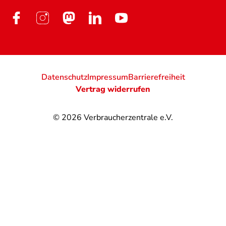
Datenschutz
Impressum
Barrierefreiheit
Vertrag widerrufen
© 2026
Verbraucherzentrale e.V.
@
@