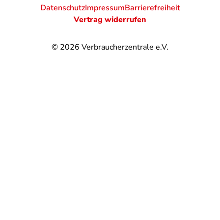
Datenschutz
Impressum
Barrierefreiheit
Vertrag widerrufen
© 2026
Verbraucherzentrale e.V.
@
@