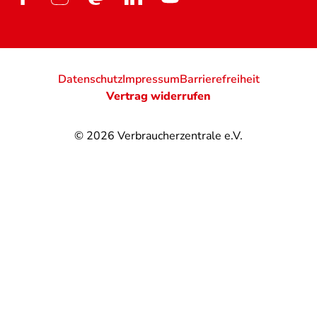
Datenschutz
Impressum
Barrierefreiheit
Vertrag widerrufen
© 2026
Verbraucherzentrale e.V.
@
@