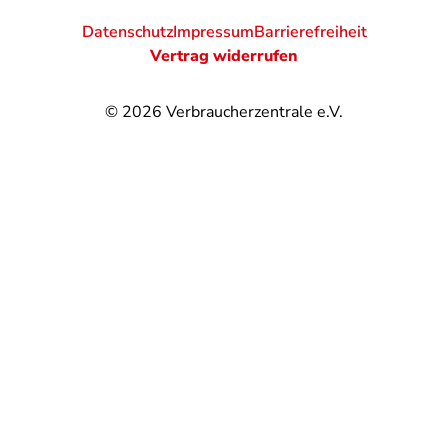
Datenschutz
Impressum
Barrierefreiheit
Vertrag widerrufen
© 2026
Verbraucherzentrale e.V.
@
@