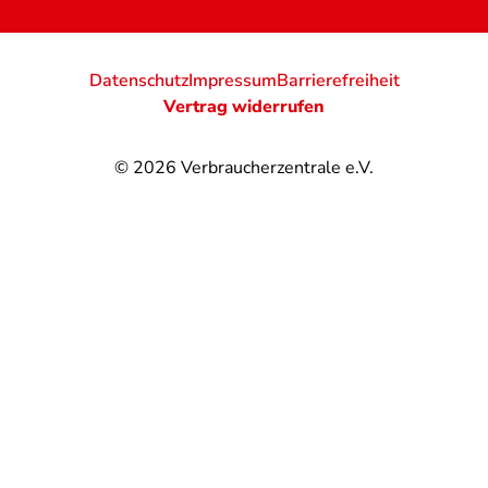
Datenschutz
Impressum
Barrierefreiheit
Vertrag widerrufen
© 2026
Verbraucherzentrale e.V.
@
@