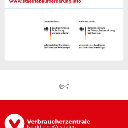
www.staedtebaufoerderung.info
Nordrhein-Westfalen