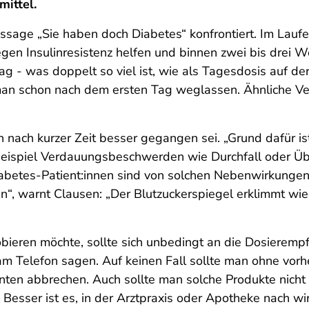
ittel.
sage „Sie haben doch Diabetes“ konfrontiert. Im Laufe
n Insulinresistenz helfen und binnen zwei bis drei W
Tag - was doppelt so viel ist, wie als Tagesdosis auf 
an schon nach dem ersten Tag weglassen. Ähnliche V
en nach kurzer Zeit besser gegangen sei. „Grund dafür 
ispiel Verdauungsbeschwerden wie Durchfall oder Übel
iabetes-Patient:innen sind von solchen Nebenwirkunge
“, warnt Clausen: „Der Blutzuckerspiegel erklimmt w
bieren möchte, sollte sich unbedingt an die Dosierem
am Telefon sagen. Auf keinen Fall sollte man ohne vor
ten abbrechen. Auch sollte man solche Produkte nicht 
Besser ist es, in der Arztpraxis oder Apotheke nach w