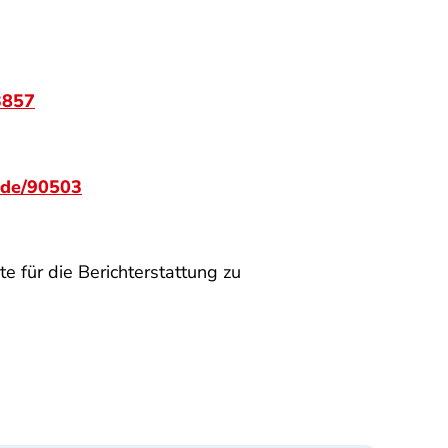
3857
ode/90503
e für die Berichterstattung zu