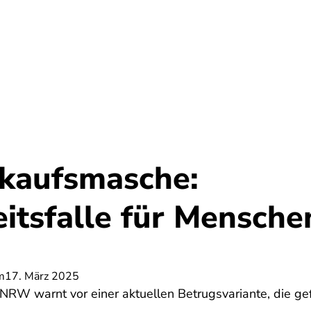
Umwelt
Gesundheit
Energie
Reis
kaufsmasche:
itsfalle für Mensche
m
17. März 2025
 NRW warnt vor einer aktuellen Betrugsvariante, die g