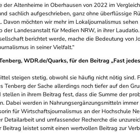
se der Altenheime in Oberhausen von 2022 im Vergleic
t und sachlich aufgeschrieben, ganz ohne überflüssige R
 Davon möchten wir mehr im Lokaljournalismus sehen un
ab der Landesanstalt für Medien NRW, in ihrer Laudatio
ellschaft berichtet werde, mache die Bedeutung von Jou
rnalismus in seiner Vielfalt.“
Tenberg, WDR.de/Quarks, für den Beitrag „Fast jed
l steigen stetig, obwohl sie häufig nicht nötig sind. F
Tenberg der Sache allerdings noch tiefer auf den Grun
stellen in ihrem Beitrag fest, dass die Summe der prob
len. Dabei werden in Nahrungsergänzungsmitteln immer
ssorin für Wirtschaftsjournalismus an der Hochschule Ne
her Detailarbeit und umfassender Recherche die unzurei
eitrag leistet somit einen wertvollen Beitrag zur Verb