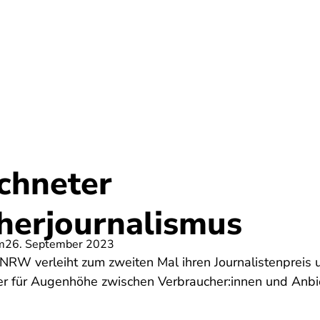
Umwelt
Gesundheit
Energie
Reis
chneter
herjournalismus
m
26. September 2023
NRW verleiht zum zweiten Mal ihren Journalistenpreis 
der für Augenhöhe zwischen Verbraucher:innen und Anbi