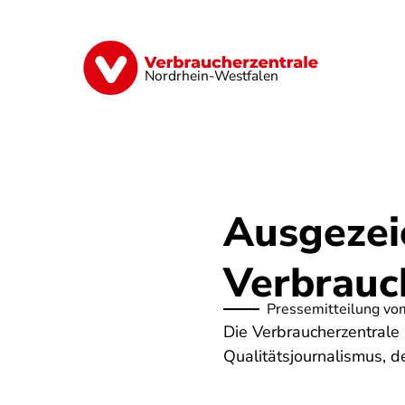
Direkt
zum
Inhalt
Finanzen
Digitales
Lebensmittel
Nordrhein-Westfalen
Ausgezei
Verbrauc
Pressemitteilung vo
Die Verbraucherzentrale 
Qualitätsjournalismus, 