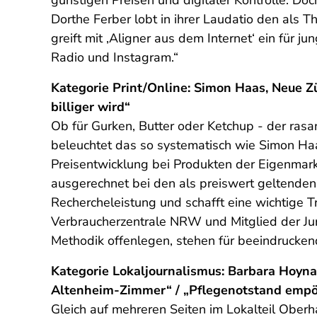
günstigen Preisen und digitaler Kontrolle. Do
Dorthe Ferber lobt in ihrer Laudatio den als 
greift mit ‚Aligner aus dem Internet‘ ein für
Radio und Instagram.“
Kategorie Print/Online: Simon Haas, Neue Zü
billiger wird“
Ob für Gurken, Butter oder Ketchup - der rasa
beleuchtet das so systematisch wie Simon Haa
Preisentwicklung bei Produkten der Eigenmark
ausgerechnet bei den als preiswert geltenden
Rechercheleistung und schafft eine wichtige 
Verbraucherzentrale NRW und Mitglied der Jury
Methodik offenlegen, stehen für beeindruckend
Kategorie Lokaljournalismus:
Barbara Hoynac
Altenheim-Zimmer“ / „Pflegenotstand empö
Gleich auf mehreren Seiten im Lokalteil Obe