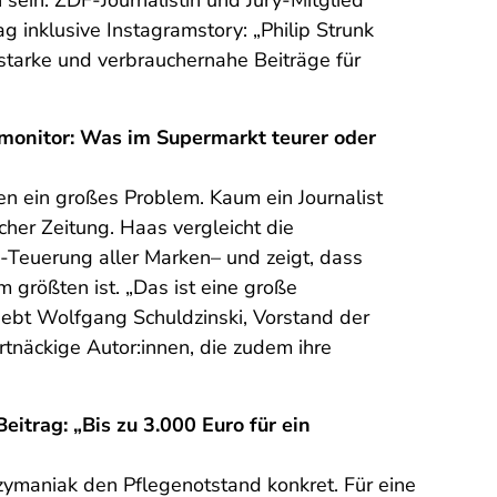
sein. ZDF-Journalistin und Jury-Mitglied
 inklusive Instagramstory: „Philip Strunk
ostarke und verbrauchernahe Beiträge für
ismonitor: Was im Supermarkt teurer oder
en ein großes Problem. Kaum ein Journalist
her Zeitung. Haas vergleicht die
-Teuerung aller Marken– und zeigt, dass
größten ist. „Das ist eine große
hebt Wolfgang Schuldzinski, Vorstand der
rtnäckige Autor:innen, die zudem ihre
trag: „Bis zu 3.000 Euro für ein
ymaniak den Pflegenotstand konkret. Für eine