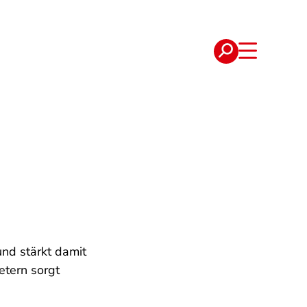
e
Verträge
und stärkt damit
etern sorgt