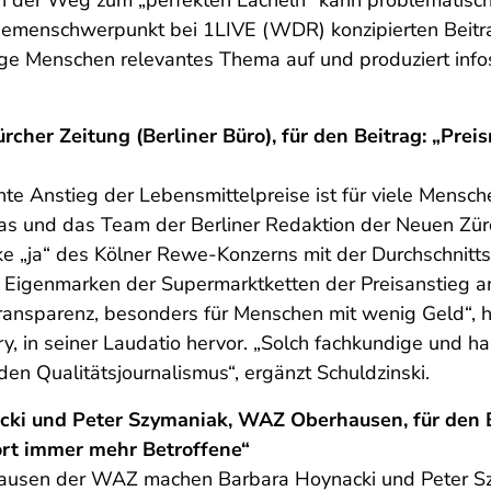
ch der Weg zum „perfekten Lächeln“ kann problematisch 
Themenschwerpunkt bei 1LIVE (WDR) konzipierten Beitrag
 junge Menschen relevantes Thema auf und produziert inf
rcher Zeitung (Berliner Büro), für den Beitrag: „Pre
nte Anstieg der Lebensmittelpreise ist für viele Mensch
s und das Team der Berliner Redaktion der Neuen Zürc
e „ja“ des Kölner Rewe-Konzerns mit der Durchschnitts
 Eigenmarken der Supermarktketten der Preisanstieg am 
Transparenz, besonders für Menschen mit wenig Geld“, 
, in seiner Laudatio hervor. „Solch fachkundige und ha
en Qualitätsjournalismus“, ergänzt Schuldzinski.
ki und Peter Szymaniak, WAZ Oberhausen, für den Bei
rt immer mehr Betroffene“
rhausen der WAZ machen Barbara Hoynacki und Peter Sz