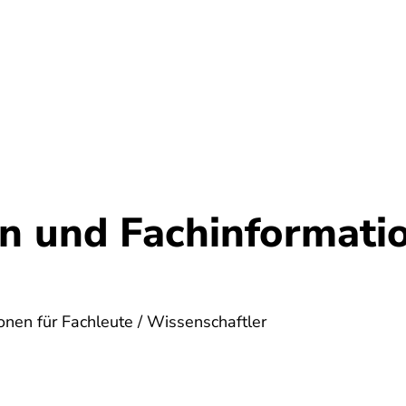
Umwelt
Gesundheit
Energie
Reis
en und Fachinformati
onen für Fachleute / Wissenschaftler