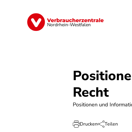
Direkt
zum
Inhalt
Finanzen
Digitales
Lebensmittel
Nordrhein-Westfalen
Position
Recht
Positionen und Informati
Drucken
Teilen