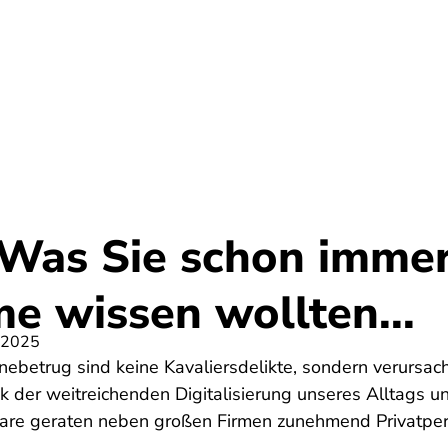
Umwelt
Gesundheit
Energie
Reis
 Was Sie schon imme
e wissen wollten...
 2025
ebetrug sind keine Kavaliersdelikte, sondern verursach
k der weitreichenden Digitalisierung unseres Alltags 
ware geraten neben großen Firmen zunehmend Privatpers