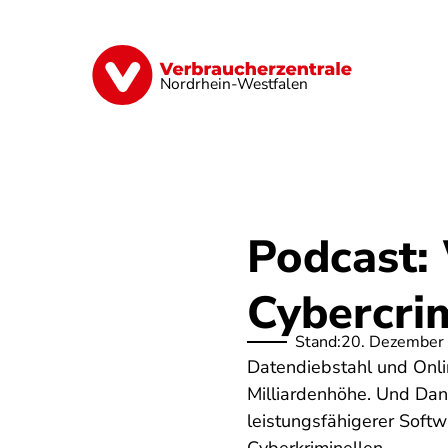
Direkt
zum
Inhalt
Finanzen
Digitales
Lebensmittel
Nordrhein-Westfalen
Podcast:
Cybercrim
Stand:
20. Dezember
Datendiebstahl und Onlin
Milliardenhöhe. Und Dan
leistungsfähigerer Soft