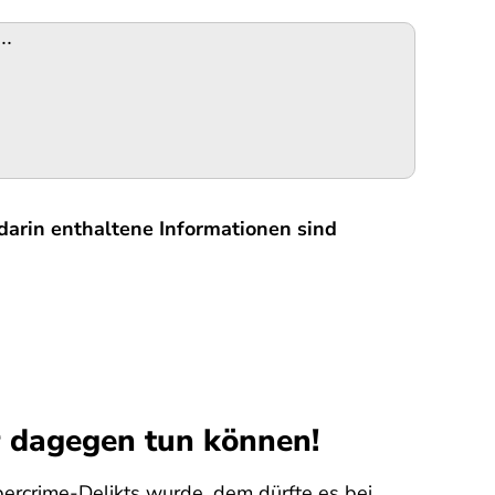
..
darin enthaltene Informationen sind
r dagegen tun können!
bercrime-Delikts wurde, dem dürfte es bei