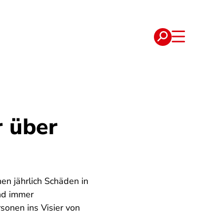
e
Verträge
r über
en jährlich Schäden in
und immer
onen ins Visier von