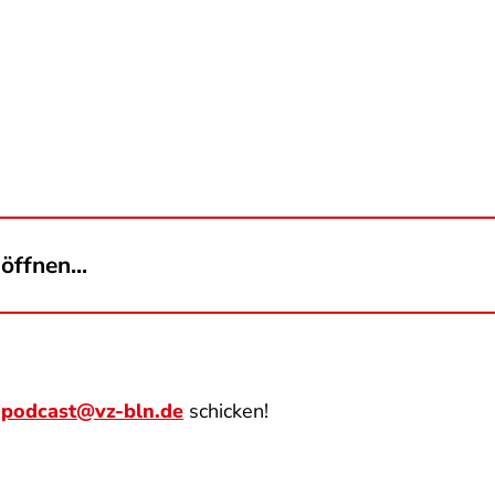
öffnen...
n
podcast@vz-bln.de
schicken!