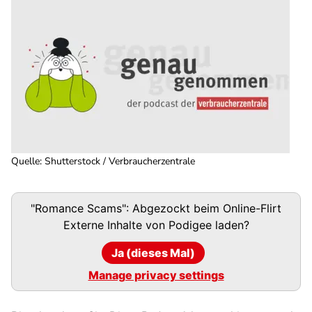
Quelle
:
Shutterstock / Verbraucherzentrale
Podigee-
"Romance Scams": Abgezockt beim Online-Flirt
URL
Externe Inhalte von
Podigee
laden?
Ja (dieses Mal)
Manage privacy settings