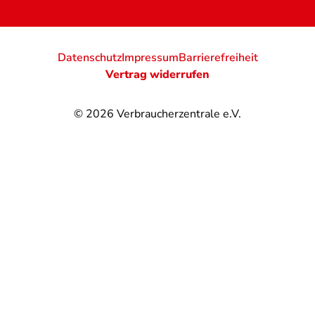
Datenschutz
Impressum
Barrierefreiheit
Vertrag widerrufen
© 2026
Verbraucherzentrale e.V.
@
@