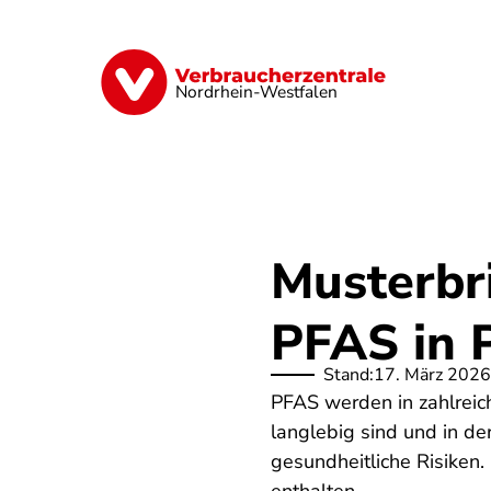
Direkt
zum
Inhalt
Finanzen
Digitales
Lebensmittel
Nordrhein-Westfalen
Musterbri
PFAS in 
Stand:
17. März 2026
PFAS werden in zahlreich
langlebig sind und in de
gesundheitliche Risiken.