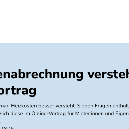
Umwelt
Gesundheit
Energie
Reis
enabrechnung verste
ortrag
man Heizkosten besser versteht: Sieben Fragen enthülle
sich diese im Online-Vortrag für Mieter:innen und Eige
.
- 18:45