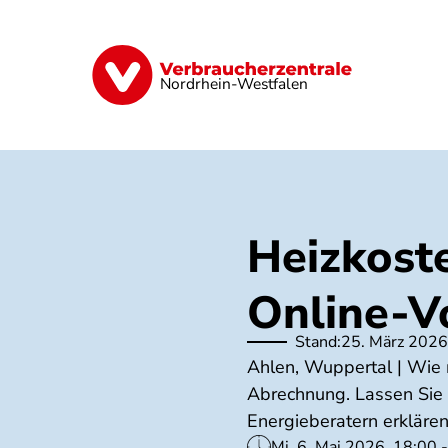
Direkt
zum
Inhalt
Finanzen
Digitales
Lebensmittel
Nordrhein-Westfalen
Heizkost
Online-V
Stand:
25. März 2026
Ahlen, Wuppertal | Wie 
Abrechnung. Lassen Sie 
Energieberatern erklären
Mi, 6. Mai 2026, 18:00 