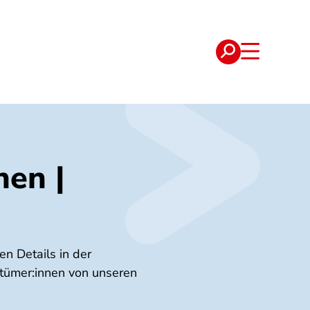
e
Verträge
hen |
n Details in der
ntümer:innen von unseren