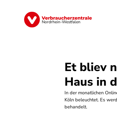
Direkt
zum
Inhalt
Finanzen
Digitales
Lebensmittel
Nordrhein-Westfalen
Et bliev 
Haus in d
In der monatlichen Onli
Köln beleuchtet. Es w
behandelt.