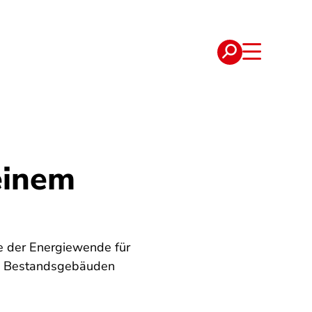
e
Verträge
deinem
e der Energiewende für
n Bestandsgebäuden