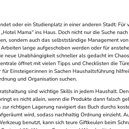
det oder ein Studienplatz in einer anderen Stadt: Für v
„Hotel Mama“ ins Haus. Doch nicht nur die Suche nach 
den, sondern auch das selbstständige Management vo
e Arbeiten lange aufgeschoben werden oder für ansteh
ie neue Unabhängigkeit schneller als gedacht im Chao
ntrale öffnet mit vielen Tipps und Checklisten die Türe
r für Einsteiger:innen in Sachen Haushaltsführung hilfre
Ordnung und Organisation suchen.
ratshaltung sind wichtige Skills in jedem Haushalt. De
ingt es nicht allein, wenn die Produkte dann falsch ge
s zur richtigen Lagerung navigiert das Buch durchs kos
aufgeräumt wird, sodass nachhaltig Ordnung einzieht. 
Werkzeug benutzt, kann sich teure Giftkeulen beim Sch