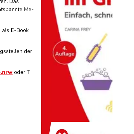
ren. Das
 entspannte Me-
, als E-Book
gsstellen der
e.nrw
oder T