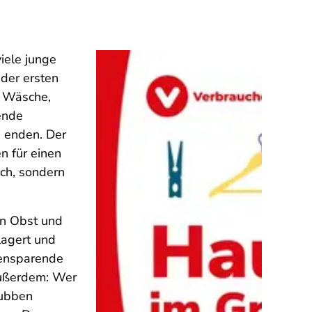
iele junge
der ersten
n Wäsche,
ende
s enden. Der
n für einen
ich, sondern
nn Obst und
lagert und
tensparende
Außerdem: Wer
rubben