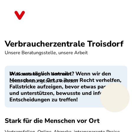
Direkt
zum
Nordrhein-Westfalen
Inhalt
Verbraucherzentrale Troisdorf
Unsere Beratungsstelle, unsere Arbeit
Was uns täglich antreibt? Wenn wir den
Dr. Konstantin von Normann
Menschen vor Ort zu ihrem Recht verhelfen,
Leiter Beratungsstelle Troisdorf
Fallstricke aufzeigen, bevor etwas passiert
und unterstützen, bewusste und informierte
Entscheidungen zu treffen!
Stark für die Menschen vor Ort