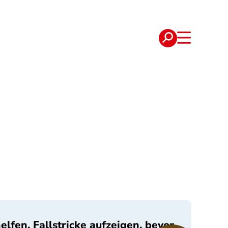
e
Verträge
fen, Fallstricke aufzeigen, bevor