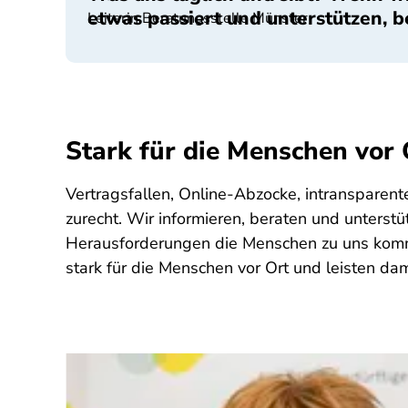
etwas passiert und unterstützen, 
Leiterin Beratungsstelle Münster
Stark für die Menschen vor 
Vertragsfallen, Online-Abzocke, intransparen
zurecht. Wir informieren, beraten und unterstü
Herausforderungen die Menschen zu uns komme
stark für die Menschen vor Ort und leisten d