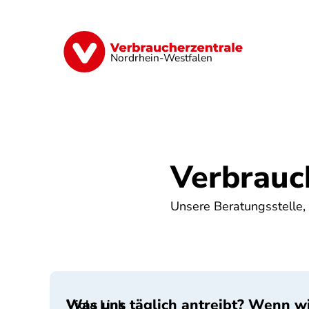
Direkt
zum
Inhalt
Finanzen
Digitales
Lebensmittel
Nordrhein-Westfalen
Verbrauc
Unsere Beratungsstelle,
Was uns täglich antreibt? Wenn wi
Viola Link