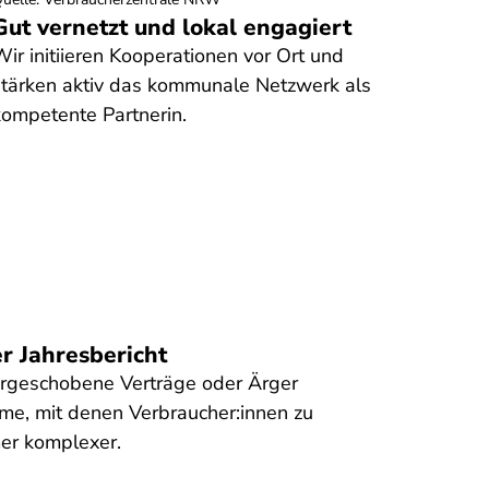
Gut vernetzt und lokal engagiert
Präv
ir initiieren Kooperationen vor Ort und
Mit I
stärken aktiv das kommunale Netzwerk als
stärk
kompetente Partnerin.
Konsu
r Jahresbericht
rgeschobene Verträge oder Ärger
me, mit denen Verbraucher:innen zu
er komplexer.