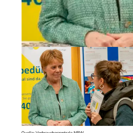
Quelle
:
Verbraucherzentrale NRW