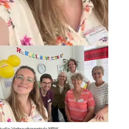
uelle
:
Verbraucherzentrale NRW
Quelle
: