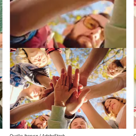
Quelle
:
ihorvsn / AdobeStock
Q