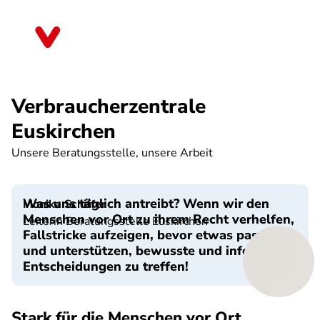
Direkt
zum
Nordrhein-Westfalen
Inhalt
Verbraucherzentrale
Euskirchen
Unsere Beratungsstelle, unsere Arbeit
Was uns täglich antreibt? Wenn wir den
Monika Schiffer
Menschen vor Ort zu ihrem Recht verhelfen,
Leiterin Beratungsstelle Euskirchen
Fallstricke aufzeigen, bevor etwas passiert
und unterstützen, bewusste und informierte
Entscheidungen zu treffen!
Stark für die Menschen vor Ort