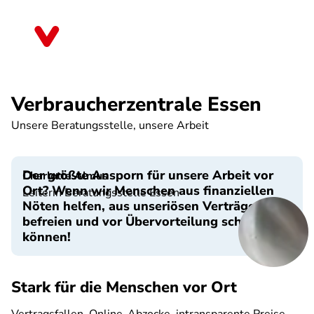
Direkt
zum
Nordrhein-Westfalen
Inhalt
Verbraucherzentrale Essen
Unsere Beratungsstelle, unsere Arbeit
Der größte Ansporn für unsere Arbeit vor
Charlotte Almus
Ort? Wenn wir Menschen aus finanziellen
Leiterin Beratungsstelle Essen
Nöten helfen, aus unseriösen Verträgen
befreien und vor Übervorteilung schützen
können!
Stark für die Menschen vor Ort